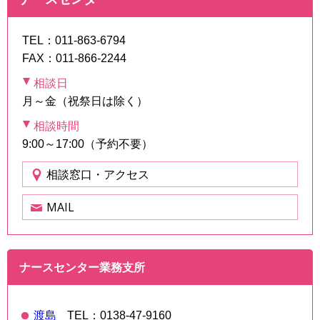
2026年度の看護職就業促進講習会を掲載しました。
TEL：011-863-6794
2026年05月08日
FAX：011-866-2244
復職研修等（協会以外）
相談日
＜保健師、保健師・看護師養成学校の学生及び卒業生
月～金（祝祭日は除く）
のみなさまへ＞
北海道市町村保健活動連絡協議会主催 6月27日
相談時間
（土）12:30～16:00
9:00～17:00（予約不要）
令和8年度北海道内市町村保健師合同就職説明会のご
相談窓口・アクセス
案内
MAIL
ナースセンター業務支所
渡島
TEL：0138-47-9160