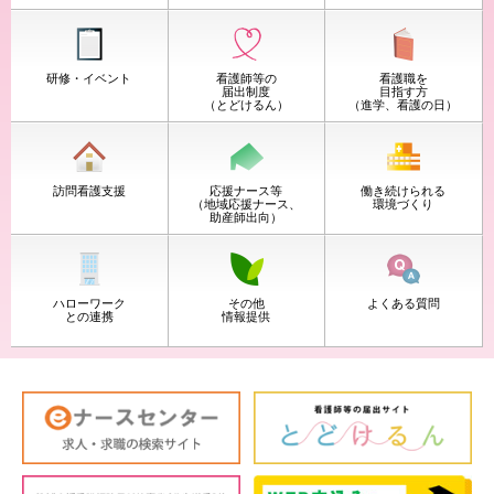
研修・イベント
看護師等の
看護職を
届出制度
目指す方
（とどけるん）
（進学、看護の日）
訪問看護支援
応援ナース等
働き続けられる
（地域応援ナース、
環境づくり
助産師出向）
ハローワーク
その他
よくある質問
との
連携
情報提供