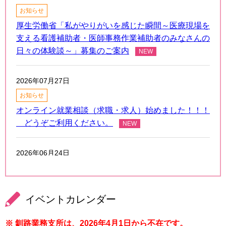
お知らせ
厚生労働省「私がやりがいを感じた瞬間～医療現場を
支える看護補助者・医師事務作業補助者のみなさんの
日々の体験談～」募集のご案内
2026年07月27日
お知らせ
オンライン就業相談（求職・求人）始めました！！！
どうぞご利用ください。
2026年06月24日
復職研修等（協会以外）
旭川医科大学 二輪草センター主催 看護職復職支援
研修のご案内
イベントカレンダー
※ 釧路業務支所は、2026年4月1日から不在です。
2026年06月16日