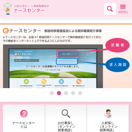
検索エ
メニ
MENU
1
2
3
4
5
ナースセンター
お仕事探し
人材探し
とは
（オンライン
（オンライン
就業相談）
就業相談）