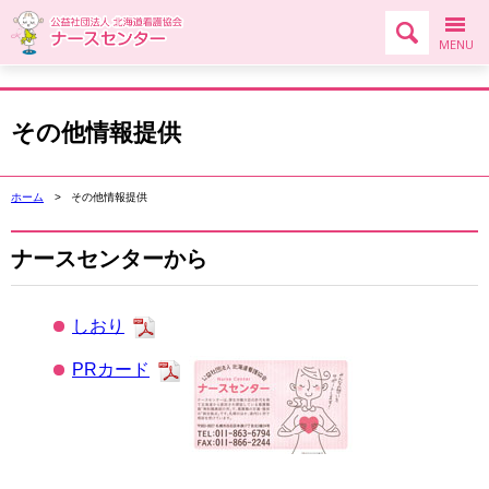
検索エ
メニ
MENU
その他情報提供
ホーム
>
その他情報提供
ナースセンターから
しおり
PRカード